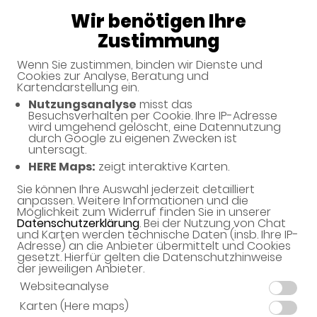
Wir benötigen Ihre
08:30 - 13:30
Zustimmung
Neue Storchen-Apotheke
Wenn Sie zustimmen, binden wir Dienste und
Cookies zur Analyse, Beratung und
Kartendarstellung ein.
Nutzungsanalyse
misst das
Haben Sie noch Fragen?
Besuchsverhalten per Cookie. Ihre IP-Adresse
wird umgehend gelöscht, eine Datennutzung
durch Google zu eigenen Zwecken ist
untersagt.
Dann schreiben Sie uns einfach eine Nachricht oder
HERE Maps:
zeigt interaktive Karten.
rufen Sie uns direkt unter 09133 - 2308 an. Wir helfen
Ihnen gerne weiter.
Sie können Ihre Auswahl jederzeit detailliert
anpassen. Weitere Informationen und die
Möglichkeit zum Widerruf finden Sie in unserer
Datenschutzerklärung
. Bei der Nutzung von Chat
und Karten werden technische Daten (insb. Ihre IP-
Ihre Daten
Adresse) an die Anbieter übermittelt und Cookies
gesetzt. Hierfür gelten die Datenschutzhinweise
Vorname*
der jeweiligen Anbieter.
Websiteanalyse
Karten (Here maps)